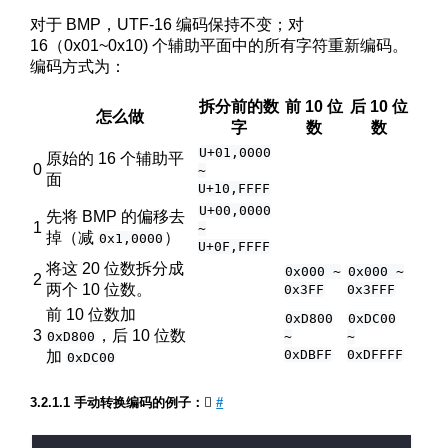
对于 BMP，UTF-16 编码保持不变；对
16（0x01~0x10) 个辅助平面中的所有字符重新编码。
编码方式为：
拆分前的数
前 10 位
后 10 位
怎么做
字
数
数
U+01,0000
原始的 16 个辅助平
0
~
面
U+10,FFFF
U+00,0000
先将 BMP 的偏移去
1
~
掉（减
）
0x1,0000
U+0F,FFFF
将这 20 位数拆分成
0x000 ~
0x000 ~
2
两个 10 位数。
0x3FF
0x3FFF
前 10 位数加
0xD800
0xDC00
3
，后 10 位数
0xD800
~
~
0xDBFF
0xDFFFF
加
0xDC00
手动转换编码的例子：𪜐
#