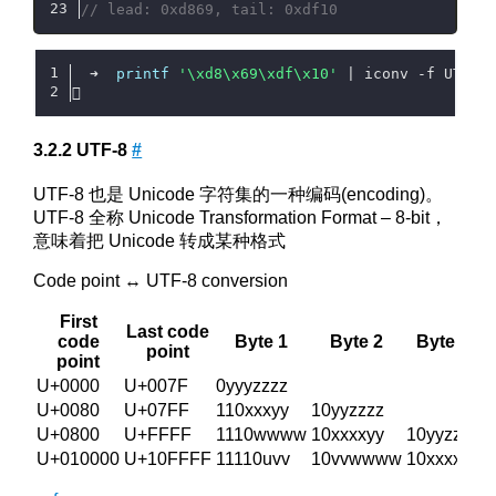
// lead: 0xd869, tail: 0xdf10
  ➜  
printf
'\xd8\x69\xdf\x10'
 | iconv -f UTF-1
𪜐
UTF-8
#
UTF-8 也是 Unicode 字符集的一种编码(encoding)。
UTF-8 全称 Unicode Transformation Format – 8-bit，
意味着把 Unicode 转成某种格式
Code point ↔ UTF-8 conversion
First
Last code
code
Byte 1
Byte 2
Byte 3
point
point
U+0000
U+007F
0yyyzzzz
U+0080
U+07FF
110xxxyy
10yyzzzz
U+0800
U+FFFF
1110wwww
10xxxxyy
10yyzzzz
U+010000
U+10FFFF
11110uvv
10vvwwww
10xxxxyy
1