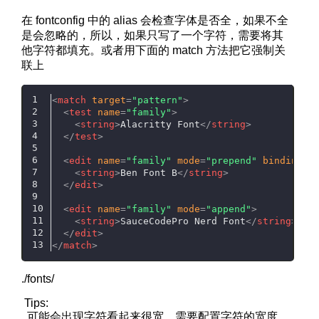
在 fontconfig 中的 alias 会检查字体是否全，如果不全
是会忽略的，所以，如果只写了一个字符，需要将其
他字符都填充。或者用下面的 match 方法把它强制关
联上
<
match
target
=
"pattern"
>
<
test
name
=
"family"
>
<
string
>
Alacritty Font
</
string
>
</
test
>
<
edit
name
=
"family"
mode
=
"prepend"
binding
=
"
<
string
>
Ben Font B
</
string
>
</
edit
>
<
edit
name
=
"family"
mode
=
"append"
>
<
string
>
SauceCodePro Nerd Font
</
string
>
</
edit
>
</
match
>
./fonts/
Tips:
可能会出现字符看起来很宽，需要配置字符的宽度，