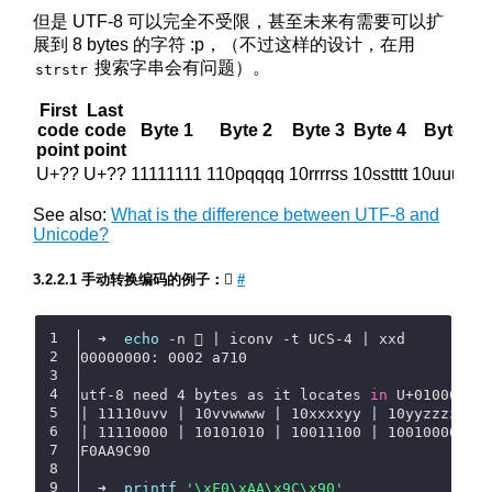
但是 UTF-8 可以完全不受限，甚至未来有需要可以扩
展到 8 bytes 的字符 :p，（不过这样的设计，在用
搜索字串会有问题）。
strstr
First
Last
code
code
Byte 1
Byte 2
Byte 3
Byte 4
Byte 5
point
point
U+??
U+??
11111111
110pqqqq
10rrrrss
10sstttt
10uuuuvv
See also:
What is the difference between UTF-8 and
Unicode?
手动转换编码的例子：𪜐
#
  ➜  
echo
 -n 𪜐 | iconv -t UCS-4 | xxd
00000000: 0002 a710                           
utf-8 need 4 bytes as it locates 
in
 U+010000 a
| 11110uvv | 10vvwwww | 10xxxxyy | 10yyzzzz |
| 11110000 | 10101010 | 10011100 | 10010000 |
F0AA9C90
  ➜  
printf
'\xF0\xAA\x9C\x90'