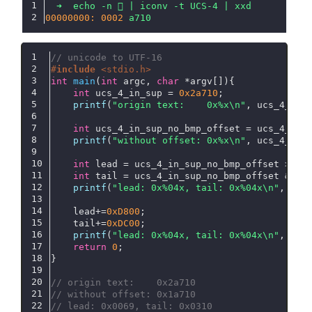
➜
echo
-n
𪜐
|
iconv
-t
UCS-4
|
xxd
00000000:
0002 
a710
// unicode to UTF-16
#
include
<stdio.h>
int
main
(
int
 argc, 
char
 *argv[])
{
int
 ucs_4_in_sup = 
0x2a710
;
printf
(
"origin text:    0x%x\n"
, ucs_4_in_
int
 ucs_4_in_sup_no_bmp_offset = ucs_4_in_
printf
(
"without offset: 0x%x\n"
, ucs_4_in_
int
 lead = ucs_4_in_sup_no_bmp_offset >> 
1
int
 tail = ucs_4_in_sup_no_bmp_offset & 
0x
printf
(
"lead: 0x%04x, tail: 0x%04x\n"
, lea
	lead+=
0xD800
;
	tail+=
0xDC00
;
printf
(
"lead: 0x%04x, tail: 0x%04x\n"
, lea
return
0
;
}
// origin text:    0x2a710
// without offset: 0x1a710
// lead: 0x0069, tail: 0x0310