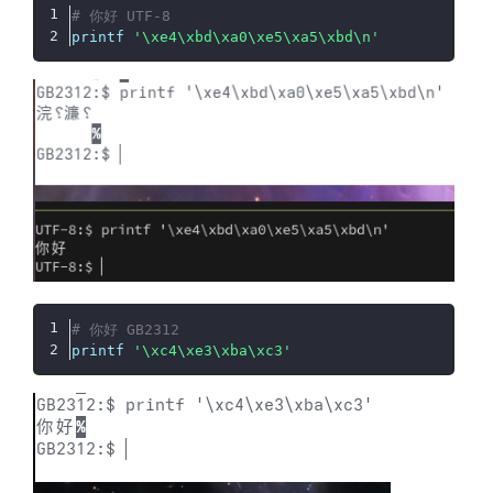
# 你好 UTF-8
printf
'\xe4\xbd\xa0\xe5\xa5\xbd\n'
# 你好 GB2312
printf
'\xc4\xe3\xba\xc3'