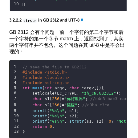
𪜐
in GB 2312 and UTF-8
#
strstr
GB 2312 会有个问题：前一个字符的第二个字节和后
一个字符的第一个字节 match 上，返回找到了，其实
两个字符串并不包含。这个问题在其 utf-8 中是不会出
现的：
// save the file to GB2312
#
include
<stdio.h>
#
include
<locale.h>
#
include
<string.h>
int
main
(
int
 argc, 
char
 *argv[])
{
	setlocale(LC_CTYPE, 
"zh_CN.GB2312"
);
char
 s1[
256
]=
"你好世界"
; 
//c4e3 bac3 cac0 bd
char
 s2[
256
]=
"愫檬"
; 
//e3ba c3ca
printf
(
"%s\n"
, s1);
printf
(
"%s\n"
, s2);
printf
(
"%s\n"
, 
strstr
(s1, s2)==
0
? 
"Not fou
return
0
;
}