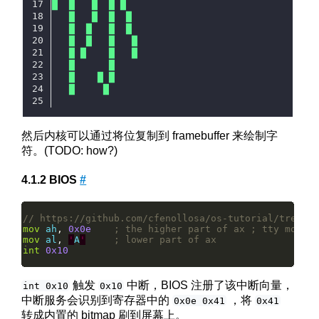
█  █   █  █ █
   █   █  █  █
   █  █   █  █
   █  █   █   █
   █ █    █   █
   █      █
   █    █ █
   █     █
然后内核可以通过将位复制到 framebuffer 来绘制字
符。(TODO: how?)
BIOS
#
mov
ah
, 
0x0e
mov
al
, 
'
A
'
int
0x10
触发
中断，BIOS 注册了该中断向量，
int 0x10
0x10
中断服务会识别到寄存器中的
，将
0x0e 0x41
0x41
转成内置的 bitmap 刷到屏幕上。