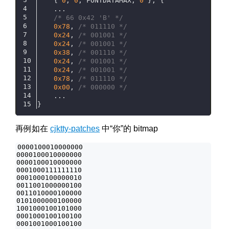
	{ 
0
, 
0
, FONTDATAMAX, 
0
 }, {
	...
/* 66 0x42 'B' */
0x78
, 
/* 011110 */
0x24
, 
/* 001001 */
0x24
, 
/* 001001 */
0x38
, 
/* 001110 */
0x24
, 
/* 001001 */
0x24
, 
/* 001001 */
0x78
, 
/* 011110 */
0x00
, 
/* 000000 */
    ...
}
再例如在
cjktty-patches
中“你”的 bitmap
0000100010000000

0000100010000000

0000100010000000

0001000111111110

0001000100000010

0011001000000100

0011010000100000

0101000000100000

1001000100101000

0001000100100100

0001001000100100
