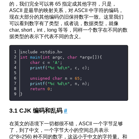
的，我们完全可以将 65 指定成其他字符，只是，
ASCII 是最早的映射关系，对 ASCII 中字符的编码，
现在大部分的其他编码仍旧保持数字一致。这里我们
可以看到数字有了类型，或者说，数据类型，就像
char, short，int，long 等等，同样一个数字在不同的数
据类型的表示下代表不同的含义。
include <stdio.h>
int
main
(
int
 argc, 
char
 *argv[])
{
char
 c = 
'A'
;
printf
(
"%c %d\n"
, c, c);
unsigned
char
 n = 
65
;
printf
(
"%c %d\n"
, n, n);
return
0
;
}
CJK 编码和乱码
#
在英文的语境下一切都很不错，ASCII 一个字节足够
了，到了中文，一个字节大小的空间总共表示
(2^8=256) 种不同的数字，这远小于中文的字符量。和