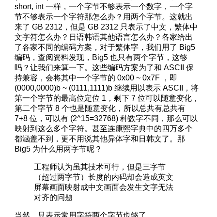
short, int 一样，一个字节不够表示一个数字，一个字
节不够表示一个字符那怎么办？用两个字节。这就出
来了 GB 2312，但是 GB 2312 只表示了中文，繁体中
文字符怎么办？日语韩语其他语言怎么办？各家给出
了各家不同的编码方案，对于繁体字，我们用了 Big5
编码，查阅资料发现，Big5 也只有两个字节，这够
吗？让我们来算一下。这些编码方案为了和 ASCII 保
持兼容，会将其中一个字节的 0x00 ~ 0x7F ，即
(0000,0000)b ~ (0111,1111)b 继续用以表示 ASCII，将
第一个字节的最高位定位 1，剩下 7 位可以随意变化，
第二个字节 8 个也是随意变化，所以总共有总共有
7+8 位，可以有 (2^15=32768) 种数字不同，那么可以
映射到这么多个字符。甚至连康熙字典中的四万多个
都涵盖不到，更不用说其他异体字和日韩文了。那
Big5 为什么用两字节呢？
工程师认为虽其技术可行，但是三字节
（超过两字节）长度的内码却会造成英文
屏幕画面映射成中文画面会发生文字无法
对齐的问题
当然，只表示常用字符两个字节也够了