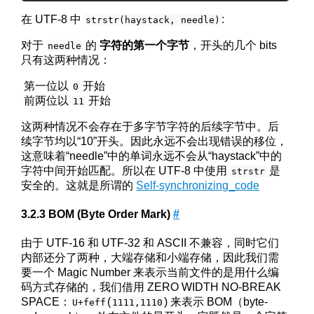
在 UTF-8 中
:
strstr(haystack, needle)
对于
的
字符的第一个字节
，开头的几个 bits
needle
只有这两种情况：
第一位以
开始
0
前两位以
开始
11
这两种情况不会存在于多字节字符的后续字节中。后
续字节均以“10”开头。因此永远不会出现错误的移位，
这意味着“needle”中的单词永远不会从“haystack”中的
字符中间开始匹配。所以在 UTF-8 中使用
是
strstr
安全的。这就是所谓的
Self-synchronizing_code
BOM (Byte Order Mark)
#
由于 UTF-16 和 UTF-32 和 ASCII 不兼容，同时它们
内部还分了两种，大端存储和小端存储，因此我们需
要一个 Magic Number 来表示当前文件的是用什么编
码方式存储的，我们借用 ZERO WIDTH NO-BREAK
SPACE：
(
) 来表示 BOM（byte-
U+feff
1111,1110