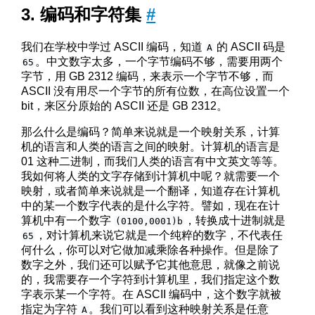
编码和字符集
#
我们在学校中学过 ASCII 编码，知道
的 ASCII 码是
A
。中文数字太多，一个字节编码不够，需要用两个
65
字节，用 GB 2312 编码，来表示一个字节不够，而
ASCII 没有用尽一个字节的所有位数，在高位设置一个
bit，来区分原始的 ASCII 还是 GB 2312。
那么什么是编码？简单来说就是一个映射关系，计算
机的语言和人类的语言之间的映射。计算机的语言是
01 这种二进制，而我们人类的语言有中文英文等等。
我如何将人类的文字存储到计算机中呢？就需要一个
映射，或者简单来说就是一个翻译，知道存在计算机
中的某一个数字代表的是什么字符。譬如，现在在计
算机中有一个数字
，转换成十进制就是
(0100,0001)b
，对计算机来说它就是一个纯粹的数字，不代表任
65
何什么，你可以对它做加减乘除各种操作。但是除了
数字之外，我们还可以赋予它其他意思，就像之前说
的，我需要存一个字符到计算机里，我们指定这个数
字表示某一个字符。在 ASCII 编码中，这个数字就被
指定为字符
。我们可以看到这种映射关系是任意
A