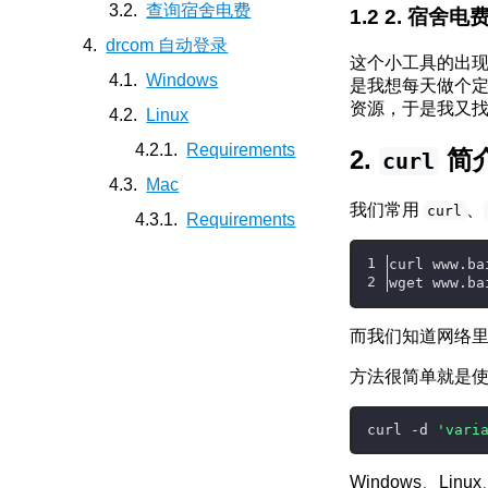
查询宿舍电费
2. 宿舍电
drcom 自动登录
这个小工具的出现
Windows
是我想每天做个定时
资源，于是我又
Linux
Requirements
简
curl
Mac
我们常用
、
curl
Requirements
curl www.ba
wget www.ba
而我们知道网络
方法很简单就是
curl -d 
'vari
Windows、Lin