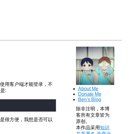
须使用客户端才能登录，不
About Me
是:
Donate Me
Ben's Blog
除非注明，本博
客所有文章皆为
不是很方便，我想是否可以
原创。
本作品采用
知识
共享署名-非商业