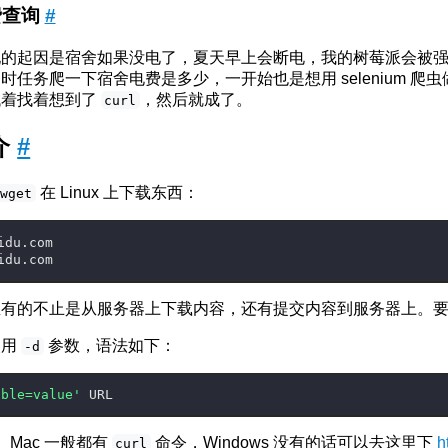
费查询
#
的起因是宿舍如果没电了，夏天早上会断电，我的树莓派会被强制
任务爬一下宿舍电费是多少，一开始也是想用 selenium 爬虫做的，
找着找着想到了
，然后就成了。
curl
介
#
在 Linux 上下载东西：
wget
idu.com
idu.com
里有的不止是从服务器上下载内容，还有提交内容到服务器上。
使用
参数，语法如下：
-d
able=value'
ux、Mac 一般都有
命令，Windows 没有的话可以去这里下
h
curl