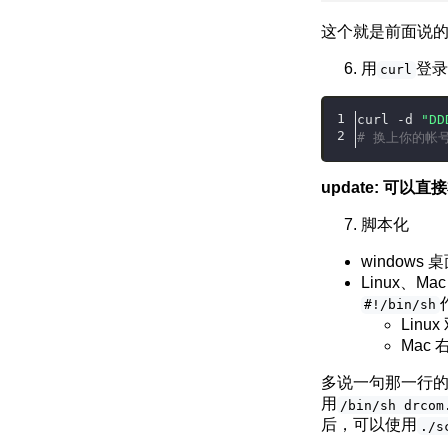
这个就是前面说
用
登录
curl
curl -d 
"DD
# 换上你的帐
update: 可以
脚本化
windows
Linux、
#!/bin/sh
Lin
Mac
多说一句那一行
用
/bin/sh drcom
后，可以使用
./s