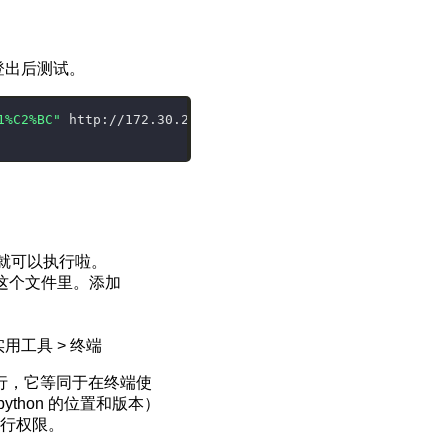
在登出后测试。
1%C2%BC"
 http://172.30.255.2/a30.html
就可以执行啦。
这个文件里。添加
用工具 > 终端
行，它等同于在终端使
ython 的位置和版本）
行权限。