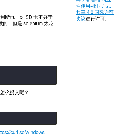
性使用-相同方式
共享 4.0 国际许可
断电，对 SD 卡不好于
协议
进行许可。
但是 selenium 太吃
要怎么提交呢？
ttps://curl.se/windows