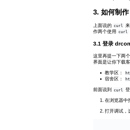
如何制
上面说的
来
curl
作两个使用
curl
登录 drc
这里再提一下两
界面是让你下载
教学区：
h
宿舍区：
h
前面说到
登
curl
在浏览器中
打开调试，