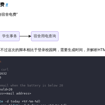
电费
#
询宿舍电费”
学生事务
宿舍用电查询
不过这次的脚本相比于登录校园网，需要生成时间，并解析HTM
h
 curl
1632
0
email when the battery is below 20
hold=20
ss=<mail address>
te
 -d today +%Y-%m-%d)