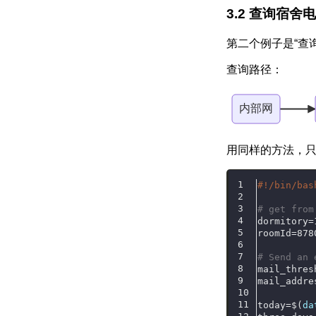
查询宿舍
第二个例子是“查
查询路径：
内部网
用同样的方法，只
#!/bin/bas
# get from
dormitory=
roomId=878
# Send an 
mail_thres
mail_addre
today=$(
da