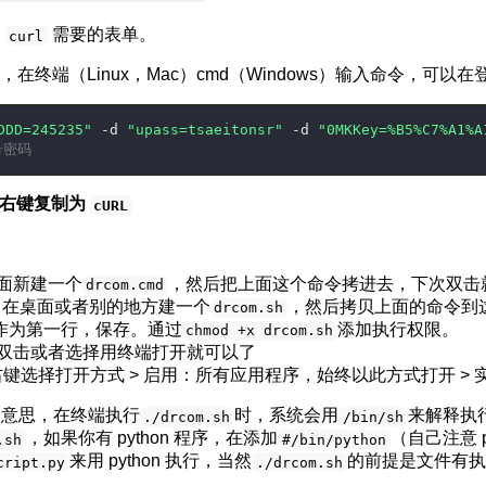
的
需要的表单。
curl
，在终端（Linux，Mac）cmd（Windows）输入命令，可以
DDD=245235"
 -d 
"upass=tsaeitonsr"
 -d 
"0MKKey=%B5%C7%A1%A
号密码
直接右键复制为
cURL
 桌面新建一个
，然后把上面这个命令拷进去，下次双击
drcom.cmd
Mac 在桌面或者别的地方建一个
，然后拷贝上面的命令到
drcom.sh
作为第一行，保存。通过
添加执行权限。
chmod +x drcom.sh
ux 双击或者选择用终端打开就可以了
 右键选择打开方式 > 启用：所有应用程序，始终以此方式打开 > 实
的意思，在终端执行
时，系统会用
来解释执
./drcom.sh
/bin/sh
，如果你有 python 程序，在添加
（自己注意 p
.sh
#/bin/python
来用 python 执行，当然
的前提是文件有执
cript.py
./drcom.sh