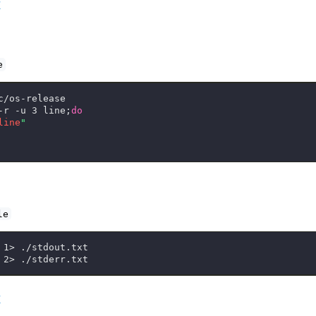
#
e
c/os-release
-r -u 3 line;
do
line
"
le
 1> ./stdout.txt
 2> ./stderr.txt
#