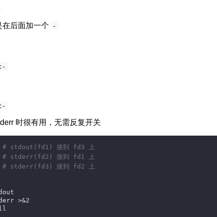
#
是在后面加一个
-
c-
c-
 stderr 时很有用，无需反复开关
 
# stdout(fd1) 接到 fd3 上
 
# stderr(fd2) 接到 fd1 上
 
# stderr(fd3) 接到 fd2 上
dout
derr >&2
ll