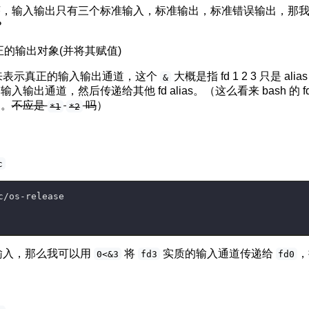
序，输入输出只有三个标准输入，标准输出，标准错误输出，那
？
真正的输出对象(并将其赋值)
来表示真正的输入输出通道，这个
大概是指 fd 1 2 3 只是 ali
&
输出通道，然后传递给其他 fd alias。（这么看来 bash 的 fd
。。
不应是
吗
）
*1
*2
c
c/os-release
输入，那么我可以用
将
实质的输入通道传递给
0<&3
fd3
fd0