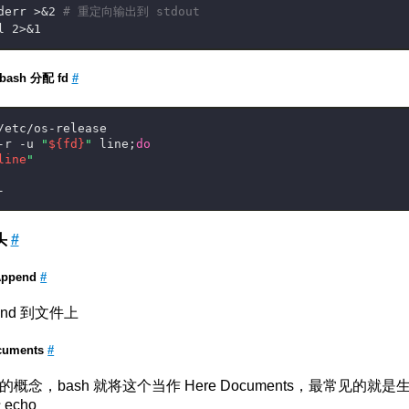
derr >&2 
# 重定向输出到 stdout
l 2>&1
ash 分配 fd
#
/etc/os-release
-r -u 
"
${fd}
"
 line;
do
line
"
-
头
#
 Append
#
nd 到文件上
ocuments
#
 的概念，bash 就将这个当作 Here Documents，最常见的就是生
echo