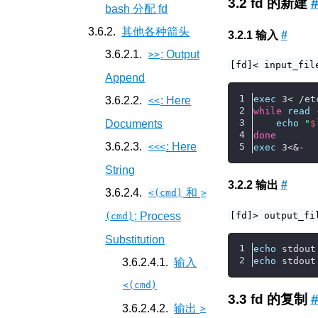
fd 的新建
bash 分配 fd
其他各种箭头
输入
#
: Output
>>
[fd]< input_fil
Append
exec
 3< /et
: Here
<<
while
read
 
echo
"
$
Documents
done
: Here
exec
 3<&-
<<<
String
输出
#
和
<(cmd)
>
[fd]> output_fi
: Process
(cmd)
Substitution
echo
 stdout
echo
 stdout
输入
<(cmd)
fd 的复制
输出
>