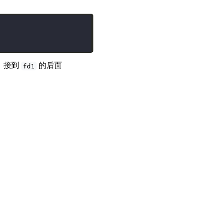
，接到
的后面
fd1