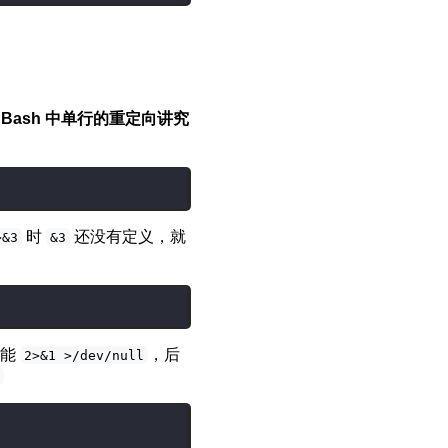
：
Bash 中单行的重定向讲究
时
还没有定义，就
>&3
&3
不能
，后
2>&1 >/dev/null