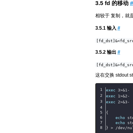
fd 的移动
相较于 复制，就
输入
#
[fd_dst]&<fd_sr
输出
#
[fd_dst]&>fd_sr
这在交换 stdout
exec
 3>&1- 
exec
 1>&2- 
exec
 2>&3- 
{
echo
 st
echo
 st
} > /dev/nu