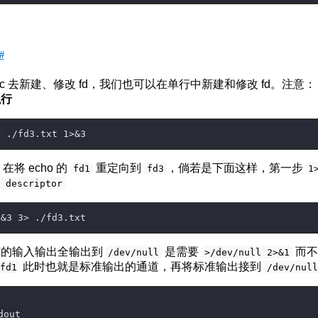
#
ec 去新建、修改 fd，我们也可以在单行中新建和修改 fd。注意
执行
在将 echo 的
重定向到
，倘若是下面这样，第一步
fd1
fd3
1
e descriptor
有的输入输出全输出到
是需要
而
/dev/null
>/dev/null 2>&1
此时也就是标准输出的通道，再将标准输出接到
fd1
/dev/null
dout