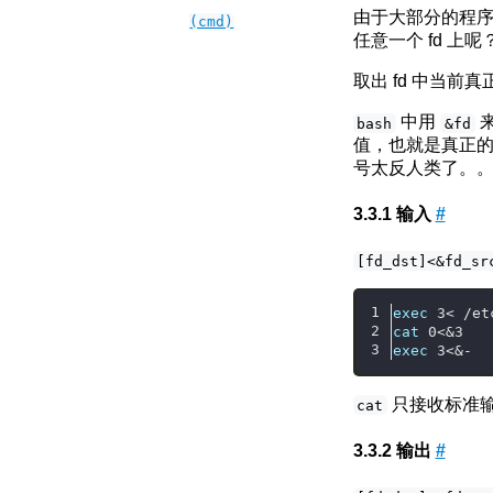
由于大部分的程
(cmd)
任意一个 fd 上呢
取出 fd 中当前
中用
bash
&fd
值，也就是真正的输入
号太反人类了。
输入
#
[fd_dst]<&fd_sr
exec
 3< /et
cat
 0<&3
exec
 3<&-
只接收标准
cat
输出
#