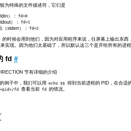
有三个较为特殊的文件描述符，它们是
din）：
fd=0
dout）：
fd=1
stderr）：
fd=2
的时候会用到他们，因为对应用程序来说，往屏幕上输出东西
f
理来实现。因为他们太基础了，所以默认这三个是开给所有的进
的 fd
#
REDIRECTION 节有详细的介绍
在下面的例子中，我们可以用
得到当前进程的 PID，在合适
echo $$
查看当前
的情况。
/<pid>/fd
fd
#
<
>