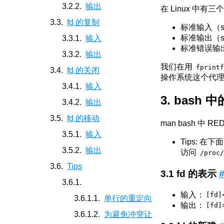
输出
在 Linux 中
fd 的复制
标准输入（st
标准输出（st
输入
标准错误输出（
输出
我们在用
fprint
fd 的关闭
操作系统这个代
输入
bash 中
输出
fd 的移动
man bash 中 
输入
Tips: 
输出
访问
/proc
Tips
fd 的表示
输入：
[fd]
单行的重定向
输出：
[fd]
为避免冲突让