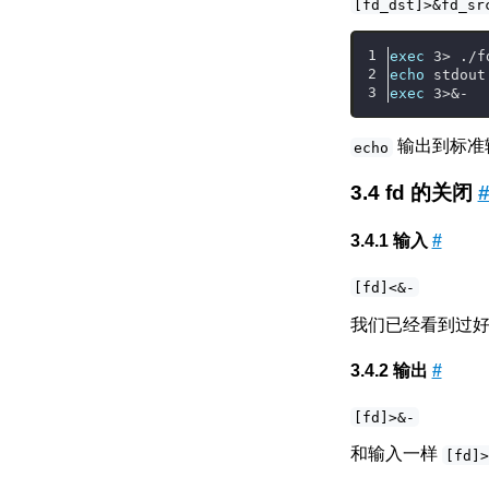
[fd_dst]>&fd_sr
exec
 3> ./f
echo
 stdout
exec
 3>&-
输出到标准
echo
fd 的关闭
输入
#
[fd]<&-
我们已经看到过
输出
#
[fd]>&-
和输入一样
[fd]