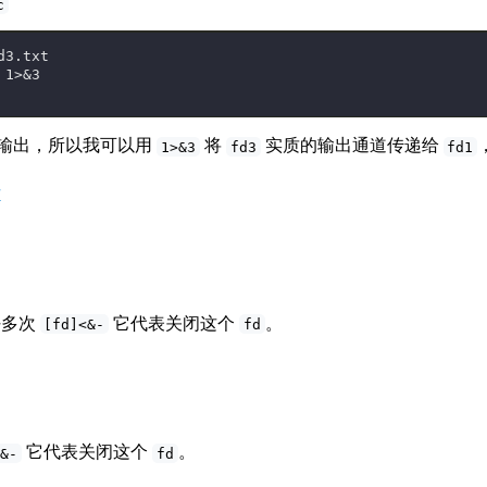
c
d3.txt
 1>&3
输出，所以我可以用
将
实质的输出通道传递给
1>&3
fd3
fd1
#
好多次
它代表关闭这个
。
[fd]<&-
fd
它代表关闭这个
。
>&-
fd