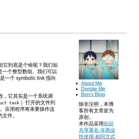
ndle）但它到底是个啥呢？我们知
 就是一个整型数组。我们可以
mbolic link 指向
About Me
Donate Me
Ben's Blog
数，它其实是一个系统调
）打开的文件列
uct task
除非注明，本博
标。应用程序将来要操作这
客所有文章皆为
的文件。
原创。
本作品采用
知识
共享署名-非商业
性使用-相同方式