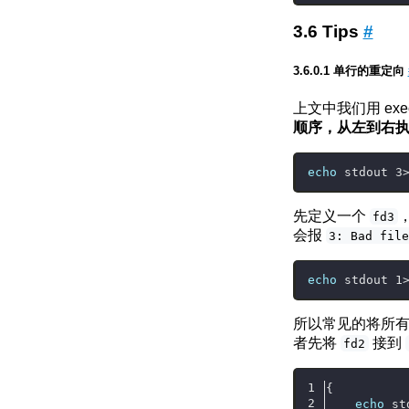
Tips
#
单行的重定向
上文中我们用 ex
顺序，从左到右
echo
先定义一个
，
fd3
会报
3: Bad fil
echo
所以常见的将所
者先将
接到
fd2
{
echo
 st