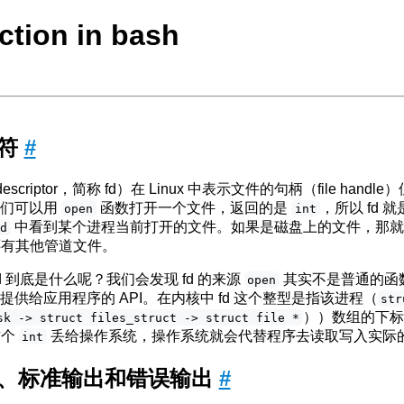
ection in bash
述符
#
descriptor，简称 fd）在 Linux 中表示文件的句柄（file ha
，我们可以用
函数打开一个文件，返回的是
，所以 fd
open
int
中看到某个进程当前打开的文件。如果是磁盘上的文件，那就是一个 sy
fd
还有其他管道文件。
d 到底是什么呢？我们会发现 fd 的来源
其实不是普通的函
open
内核提供给应用程序的 API。在内核中 fd 这个整型是指该进程（
str
））数组的下
sk -> struct files_struct -> struct file *
这个
丢给操作系统，操作系统就会代替程序去读取写入实际
int
、标准输出和错误输出
#