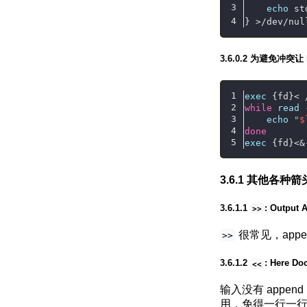
echo
 st
} >/dev/nul
为避免冲突让 b
exec
 {fd}< 
while
read
 
echo
"
$
done
exec
 {fd}<&
其他各种箭
: Output
>>
很常见，appe
>>
: Here D
<<
输入没有 append
用，免得一行一行 