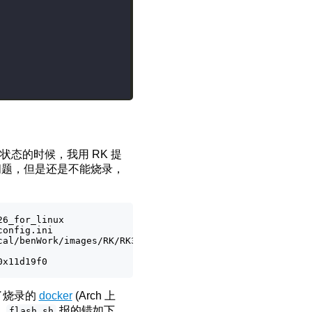
状态的时候，我用 RK 提
的问题，但是还是不能烧录，
6_for_linux

onfig.ini

al/benWork/images/RK/RK3588_20230907-1/rockdev/update.im
x11d19f0

供了烧录的
docker
(Arch 上
，
报的错如下
flash.sh