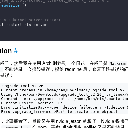
_Tegra/tools/kernel_flash/l4t_network_flash.func
requisite
 ()
e nfs-kernel-server restart
tl restart nfs-server
tion
#
的板子，然后我在使用 Arch 时遇到一个问题，在板子是
Maskrom
不能烧录，会报段错误，提给 redmine 后，修复了段错误
ol
的错误：
 Upgrade Tool v2.26

 Current process in /home/ben/Downloads/upgrade_tool_v2.2
 Using /home/ben/Downloads/upgrade_tool_v2.26_for_linux/c
 Command Line: ./upgrade_tool uf /home/ben/nfs/ubuntu_loc
 Current Device Location ID:13

 Error:InitializeUsb-->open device failed,err=-1,device=0
，此事搁置了。最近又在用 nvidia jetson 的板子，Nvidia 提
，
会 oom，要做 ulimit 限制 nofile) 又是不能烧录
showmount -e