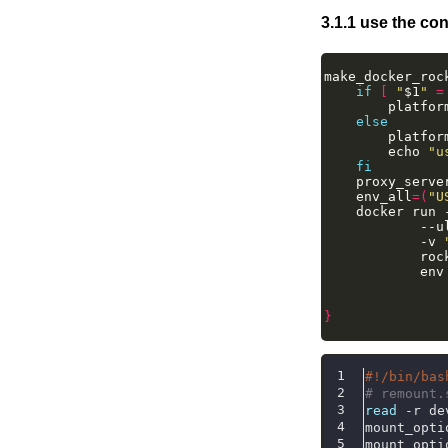
use the con
make_docker_roc
if
[
"
$1
"
=
        platfor
else
        platfor
        echo 
"u
fi
    proxy_serve
    env_all
=(
"U
    docker run 
            --u
            -v 
            roc
            env
               
}
#!/bin/bas
# remount.
read
 -r de
mount_opti
mount_opti