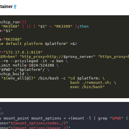
tainer
#
kchip_run
(){
"RK3588"
]
||
[
"
$1
"
=
"RK3399"
]
;
then
m
=
"
$1
"
m
=
"RK3588"
se default platform 
$platform
"
 >&
2
r
=
"172.17.0.1:8119"
SER=ben"
"http_proxy=http://
$proxy_server
"
"https_proxy=
--rm --privileged -it -u ben 
limit nofile
=
1024:524288 
"
$PWD
"
:/
"
$platform
"
/ 
kchip_build 
 
"
${
env_all[@]
}
"
 /bin/bash -c 
"cd 
$platform
                               exec /bin/bash"
h
sh
v mount_point mount_options < <(mount -l | grep 
"
$PWD
"
 |
ons=
"
${mount_options/nodev,/}
"
ons=
"
${mount_options/noexec,/}
"