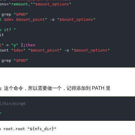
ons=
"remount,"
"
$mount_options
"
 grep 
"
$PWD
"
t 
$dev
$mount_point
"
 -o 
"
$mount_options
"
o it? "
it
t
"
 = 
"y"
 ];
then
ount 
"
$dev
"
"
$mount_point
"
 -o 
"
$mount_options
"
 grep 
"
$PWD
"
这个命令，所以需要做一个，记得添加到 PATH 里
6
l/bin/ping6
"
n root.root "${nfs_dir}"