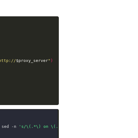
http://
$proxy_server
"
)
 sed -n 
's/\(.*\) on \(.*\) type .* (\(.*\))/\1 \2 \3/p'