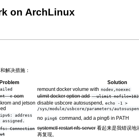
rk on ArchLinux
，和解决措施：
Problem
Solution
remount docker volume with
failed
nodev,noexec
oom
ulimit docker option add
unt -e
--ulimit nofile=102
krom and jetson
disable usbcore autosuspend,
echo -1 >
led
/sys/module/usbcore/parameters/autosuspen
 ipv6: address
no
command, add a ping6 in PATH
ping6
 assigned.
systemctl restart nfs-server
看起来是我错误地添加
nfs: Connection
再复现。
ut