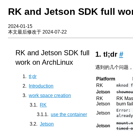
RK and Jetson SDK full wo
2024-01-15
本文最后修改于 2024-07-22
RK and Jetson SDK full
tl;dr
#
work on ArchLinux
遇到的几个问题
tl;dr
Platform
RK
Introduction
mknod 
Jetson
showmo
work space creation
RK
RK Mas
Jetson
burn fai
RK
Error:
Jetson
use the container
already
mount.
Jetson
Jetson
timed o