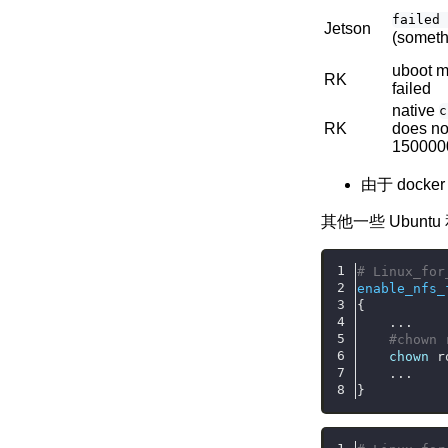
failed
Jetson
(somethi
uboot 
RK
failed
native
c
RK
does no
150000
由于 docke
其他一些 Ubuntu
# Linux_for
enable_nfs_
{
    ...
#chown 
chown
 r
    ...
}