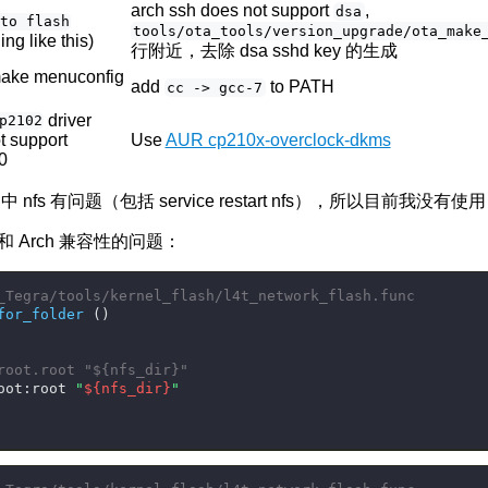
arch ssh does not support
,
dsa
 to flash
tools/ota_tools/version_upgrade/ota_make
ng like this)
行附近，去除 dsa sshd key 的生成
make menuconfig
add
to PATH
cc -> gcc-7
driver
p2102
t support
Use
AUR cp210x-overclock-dkms
0
r 中 nfs 有问题（包括 service restart nfs），所以目前我没有使用 
 和 Arch 兼容性的问题：
_Tegra/tools/kernel_flash/l4t_network_flash.func
for_folder
 ()
root.root "${nfs_dir}"
oot:root 
"
${nfs_dir}
"