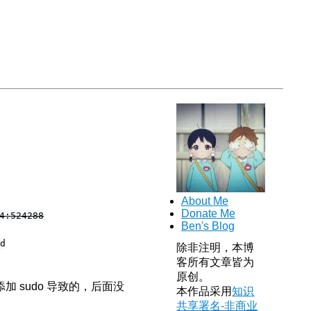
About Me
Donate Me
4:524288
Ben's Blog
d
除非注明，本博
客所有文章皆为
原创。
 sudo 导致的，后面没
本作品采用
知识
共享署名-非商业