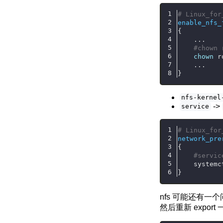
# Linux_for
enable_nfs_
{
    ...
#chown 
chown
 r
    ...
}
nfs-kernel
->
service
# Linux_for
network_pre
{
#servic
    systemc
}
nfs 可能还有一
然后重新 expo