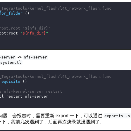
_Tegra/tools/kernel_flash/l4t_network_flash.func
for_folder
 ()
root.root "${nfs_dir}"
oot:root 
"
${nfs_dir}
"
->
-server
nfs-server
systemctl
_Tegra/tools/kernel_flash/l4t_network_flash.func
requisite
 ()
e nfs-kernel-server restart
tl restart nfs-server
个问题，会报超时，需要重新 export 一下，可以通过
exportfs -s
rt 一下，我前几次遇到了，后面再次烧录就没遇到了: