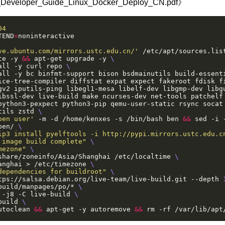
eveloper_Guide_Linux_Docker_Deploy_CN.pdf》
04
TEND
=
ve.ubuntu.com/mirrors.ustc.edu.cn/'
 /etc/apt/sources.lis
te -y 
&&
 apt-get upgrade -y 
all -y curl repo 
all -y bc binfmt-support bison bsdmainutils build-essent
ice-tree-compiler diffstat expat expect fakeroot fdisk f
gv2 iputils-ping libegl1-mesa libelf-dev libgmp-dev libg
ibssl-dev live-build make ncurses-dev net-tools patchelf
python3-pexpect python3-pip qemu-user-static rsync socat
tils zstd 
ben user'
 -m -d /home/kenxes -s /bin/bash ben 
&&
 sed -i 
ben/ 
ip3 install pyelftools -i http://pypi.mirrors.ustc.edu.c
 image build complete"
mezone"
share/zoneinfo/Asia/Shanghai /etc/localtime 
anghai > /etc/timezone 
dependencies for buildroot"
tps://salsa.debian.org/live-team/live-build.git --depth 
build/manpages/po/* 
 -j8 -C live-build 
build 
utoclean 
&&
 apt-get -y autoremove 
&&
 rm -rf /var/lib/apt