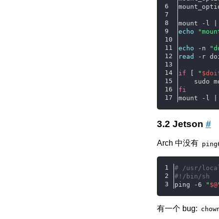
mount_opti
mount -l |
echo
"moun
echo
 -n 
"d
read
 -r do
if
 [ 
"
$doi
    sudo m
fi
mount -l |
Jetson
#
Arch 中没有
ping
# /usr/loca
#!/bin/sh
ping -6 
"
$@
有一个 bug:
chow