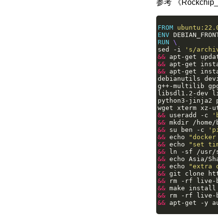
参考 《Rockchip_D
FROM
ubuntu:22.
ENV
 DEBIAN_FRON
RUN
sed -i 
's/archi
&&
 apt-get upda
&&
 apt-get inst
&&
 apt-get inst
debianutils dev
g++-multilib gp
libsdl1.2-dev l
python3-jinja2 
wget xterm xz-u
&&
 useradd -c 
'
&&
 mkdir /home/
&&
 su ben -c 
'p
&&
 echo 
"docker
&&
 echo 
"set ti
&&
 ln -sf /usr/
&&
 echo Asia/Sh
&&
 echo 
"extra 
&&
 git clone ht
&&
 rm -rf live-
&&
 make install
&&
 rm -rf live-
&&
 apt-get -y a